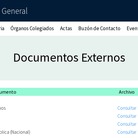
a General
ia
Órganos Colegiados
Actas
Buzón de Contacto
Even
Documentos Externos
umento
Archivo
nos
Consultar
Consultar
Consultar
lica (Nacional)
Consultar