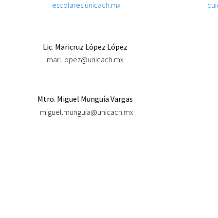
escolares.unicach.mx
cui
Lic. Maricruz López López
mari.lopez@unicach.mx
Mtro. Miguel Munguía Vargas
miguel.munguia@unicach.mx