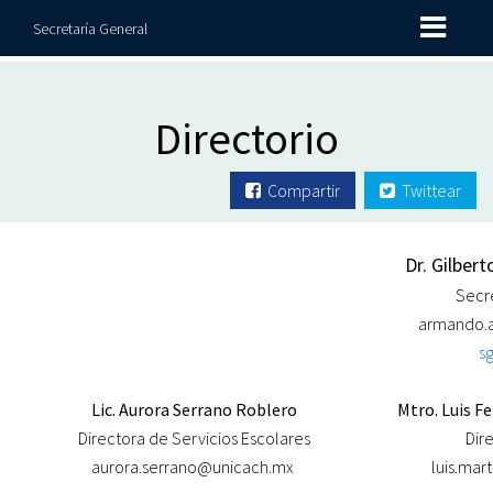
Secretaría General
Directorio
Compartir
Twittear
Dr. Gilbert
Secr
armando.
sg
Lic. Aurora Serrano Roblero
Mtro. Luis F
Directora de Servicios Escolares
Dir
aurora.serrano@unicach.mx
luis.ma